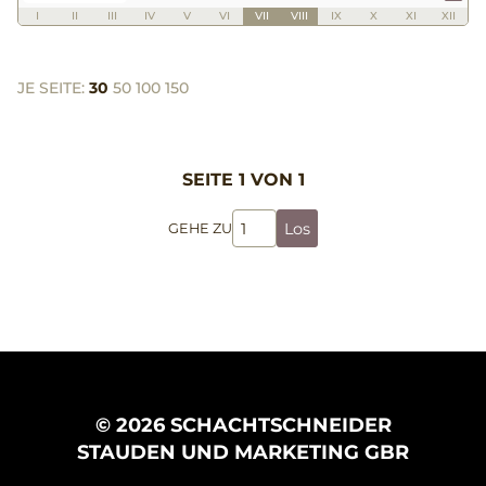
I
II
III
IV
V
VI
VII
VIII
IX
X
XI
XII
JE SEITE:
30
50
100
150
SEITE 1 VON 1
Los
GEHE ZU
© 2026 SCHACHTSCHNEIDER
STAUDEN UND MARKETING GBR