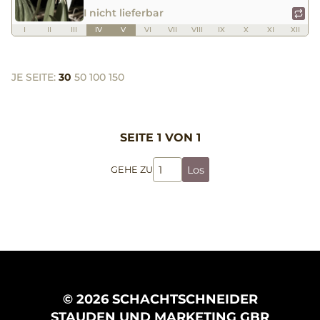
I nicht lieferbar
I
II
III
IV
V
VI
VII
VIII
IX
X
XI
XII
JE SEITE:
30
50
100
150
SEITE 1 VON 1
Los
GEHE ZU
© 2026 SCHACHTSCHNEIDER
STAUDEN UND MARKETING GBR