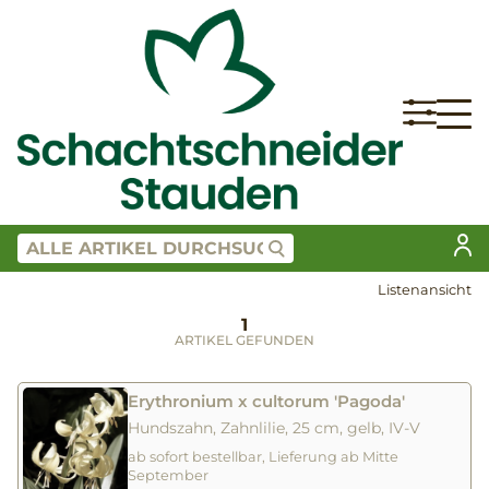
Listenansicht
1
ARTIKEL GEFUNDEN
Erythronium x cultorum 'Pagoda'
Hundszahn, Zahnlilie, 25 cm, gelb, IV-V
ab sofort bestellbar, Lieferung ab Mitte
September