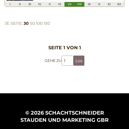
I
II
III
IV
V
VI
VII
VIII
IX
X
XI
XII
JE SEITE:
30
50
100
150
SEITE 1 VON 1
Los
GEHE ZU
© 2026 SCHACHTSCHNEIDER
STAUDEN UND MARKETING GBR