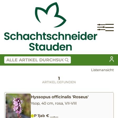
Listenansicht
1
ARTIKEL GEFUNDEN
Hyssopus officinalis 'Roseus'
Ysop, 40 cm, rosa, VII-VIII
P 1
|
ab € __,__