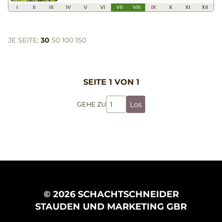
I
II
III
IV
V
VI
VII
VIII
IX
X
XI
XII
JE SEITE:
30
50
100
150
SEITE 1 VON 1
Los
GEHE ZU
© 2026 SCHACHTSCHNEIDER
STAUDEN UND MARKETING GBR