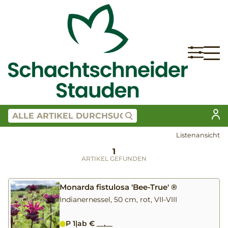
Listenansicht
1
ARTIKEL GEFUNDEN
Monarda fistulosa 'Bee-True' ®
Indianernessel, 50 cm, rot, VII-VIII
P 1
|
ab € __,__