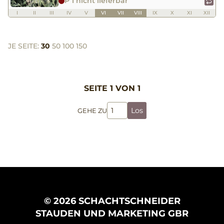
P 1 nicht lieferbar
I
II
III
IV
V
VI
VII
VIII
IX
X
XI
XII
JE SEITE:
30
50
100
150
SEITE 1 VON 1
Los
GEHE ZU
© 2026 SCHACHTSCHNEIDER
STAUDEN UND MARKETING GBR