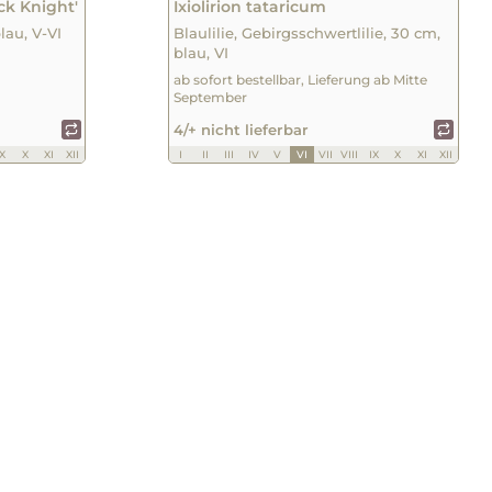
ack Knight'
Ixiolirion tataricum
lau, V-VI
Blaulilie, Gebirgsschwertlilie, 30 cm,
blau, VI
ab sofort bestellbar, Lieferung ab Mitte
September
4/+ nicht lieferbar
IX
X
XI
XII
I
II
III
IV
V
VI
VII
VIII
IX
X
XI
XII