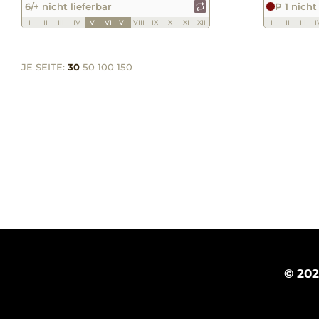
6/+ nicht lieferbar
P 1 nicht
I
II
III
IV
V
VI
VII
VIII
IX
X
XI
XII
I
II
III
I
JE SEITE:
30
50
100
150
© 20