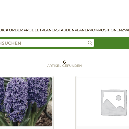
UICK ORDER PRO
BEETPLANER
STAUDENPLANER
KOMPOSITIONEN
ZW
6
ARTIKEL GEFUNDEN