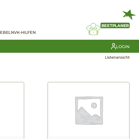
NEU
BEETPLANER
IEBELN
VK-HILFEN
LOGIN
Listenansicht