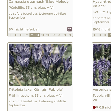
Camassia quamash 'Blue Melody'
Hyacinthus
Palace'
Prärielilie, 35 cm, blau, V-VI
Gefüllte-Hy
ab sofort bestellbar, Lieferung ab Mitte
September
ab sofort be
September
6/+ nicht lieferbar
15/16 nicht
I
II
III
IV
V
VI
VII
VIII
IX
X
XI
XII
I
II
III
I
Triteleia laxa 'Königin Fabiola'
Veronica 
Frühlingsstern, 35 cm, blau, V-VII
Teppich-Eh
VII
ab sofort bestellbar, Lieferung ab Mitte
September
P 0,5 nic