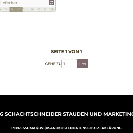
 lieferbar
V
V
VI
VII
VIII
IX
X
XI
XII
SEITE 1 VON 1
GEHE ZU
Los
26 SCHACHTSCHNEIDER STAUDEN UND MARKETIN
IMPRESSUM
AGB
VERSANDKOSTEN
DATENSCHUTZERKLÄRUNG