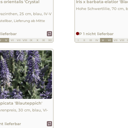
 orientalis 'Crystal
Iris x barbata-elatior 'Bl
Hohe Schwertlilie, 70 cm, b
azinthen, 25 cm, blau, IV-V
stellbar, Lieferung ab Mitte
 lieferbar
P 1 nicht lieferbar
V
V
VI
VII
VIII
IX
X
XI
XII
I
II
III
IV
V
VI
VII
VIII
spicata 'Blauteppich'
renpreis, 30 cm, blau, VI-
ht lieferbar