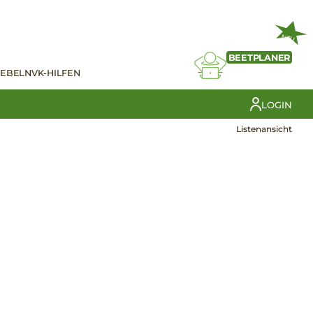
NEU
BEETPLANER
IEBELN
VK-HILFEN
LOGIN
Listenansicht