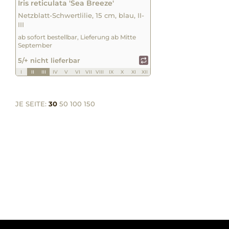
Iris reticulata 'Sea Breeze'
Netzblatt-Schwertlilie, 15 cm, blau, II-
III
ab sofort bestellbar, Lieferung ab Mitte
September
5/+ nicht lieferbar
I
II
III
IV
V
VI
VII
VIII
IX
X
XI
XII
JE SEITE:
30
50
100
150