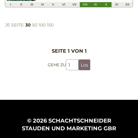
I
II
III
IV
V
VI
VII
VIII
IX
X
XI
XII
JE SEITE:
30
50
100
150
SEITE 1 VON 1
Los
GEHE ZU
© 2026 SCHACHTSCHNEIDER
STAUDEN UND MARKETING GBR