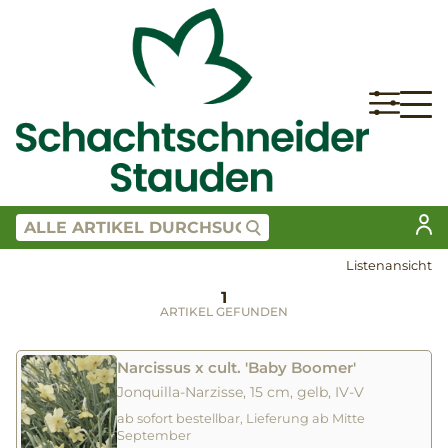
Listenansicht
1
ARTIKEL GEFUNDEN
Narcissus x cult. 'Baby Boomer'
Jonquilla-Narzisse, 15 cm, gelb, IV-V
ab sofort bestellbar, Lieferung ab Mitte
September