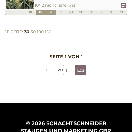
10/12 nicht lieferbar
I
II
III
IV
V
VI
VII
VIII
IX
X
XI
XII
JE SEITE:
30
50
100
150
SEITE 1 VON 1
Los
GEHE ZU
© 2026 SCHACHTSCHNEIDER
STAUDEN UND MARKETING GBR