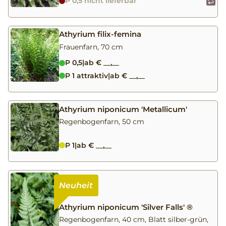
P 0,5 nicht lieferbar
Athyrium filix-femina
Frauenfarn, 70 cm
P 0,5
|
ab € __,__
P 1 attraktiv
|
ab € __,__
Athyrium niponicum 'Metallicum'
Regenbogenfarn, 50 cm
P 1
|
ab € __,__
Athyrium niponicum 'Silver Falls' ®
Regenbogenfarn, 40 cm, Blatt silber-grün,