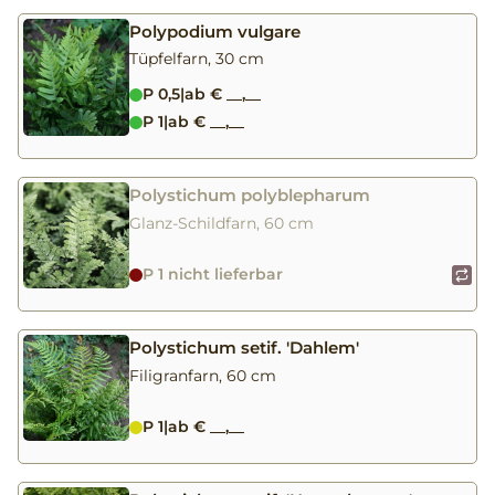
Polypodium vulgare
Tüpfelfarn, 30 cm
P 0,5
|
ab € __,__
P 1
|
ab € __,__
Polystichum polyblepharum
Glanz-Schildfarn, 60 cm
P 1 nicht lieferbar
Polystichum setif. 'Dahlem'
Filigranfarn, 60 cm
P 1
|
ab € __,__