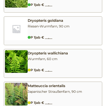
P 1
|
ab € __,__
Dryopteris goldiana
Riesen-Wurmfarn, 90 cm
P 1
|
ab € __,__
Dryopteris wallichiana
Wurmfarn, 60 cm
P 1
|
ab € __,__
Matteuccia orientalis
Japanischer Straußenfarn, 90 cm
P 1
|
ab € __,__