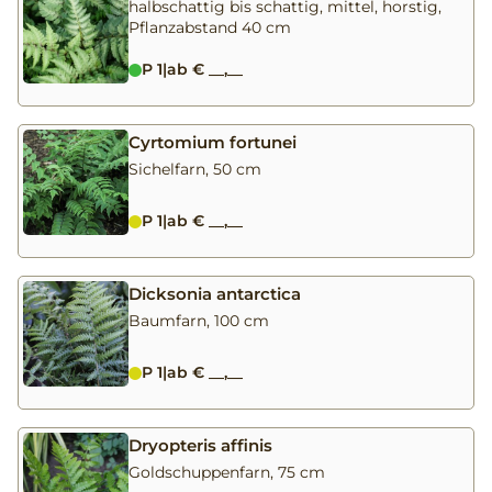
halbschattig bis schattig, mittel, horstig,
Pflanzabstand 40 cm
P 1
|
ab € __,__
Cyrtomium fortunei
Sichelfarn, 50 cm
P 1
|
ab € __,__
Dicksonia antarctica
Baumfarn, 100 cm
P 1
|
ab € __,__
Dryopteris affinis
Goldschuppenfarn, 75 cm