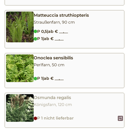
Matteuccia struthiopteris
Straußenfarn, 90 cm
P 0,5
|
ab € __,__
P 1
|
ab € __,__
Onoclea sensibilis
Perlfarn, 50 cm
P 1
|
ab € __,__
Osmunda regalis
Königsfarn, 120 cm
P 1 nicht lieferbar