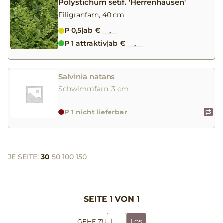
Polystichum setif. 'Herrenhausen'
Filigranfarn, 40 cm
P 0,5
|
ab € __,__
P 1 attraktiv
|
ab € __,__
Salvinia natans
Schwimmfarn, 3 cm
P 1 nicht lieferbar
JE SEITE:
30
50
100
150
SEITE 1 VON 1
Los
GEHE ZU