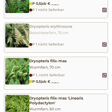
P 0,5
|
ab € __,__
P 1 nicht lieferbar
Dryopteris erythrosora
Rotschleierfarn, 75 cm
P 1 nicht lieferbar
Dryopteris filix-mas
Wurmfarn, 70 cm
P 1. nicht lieferbar
P 0,5
|
ab € __,__
Dryopteris filix-mas 'Linearis
Polydactylon'
Wurmfarn, 60 cm