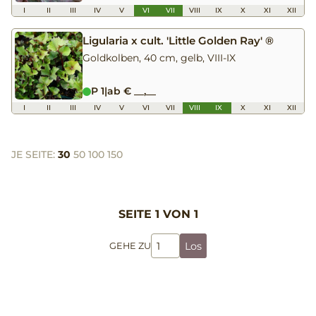
I
II
III
IV
V
VI
VII
VIII
IX
X
XI
XII
Ligularia x cult. 'Little Golden Ray' ®
Goldkolben, 40 cm, gelb, VIII-IX
P 1
|
ab € __,__
I
II
III
IV
V
VI
VII
VIII
IX
X
XI
XII
JE SEITE:
30
50
100
150
SEITE 1 VON 1
Los
GEHE ZU