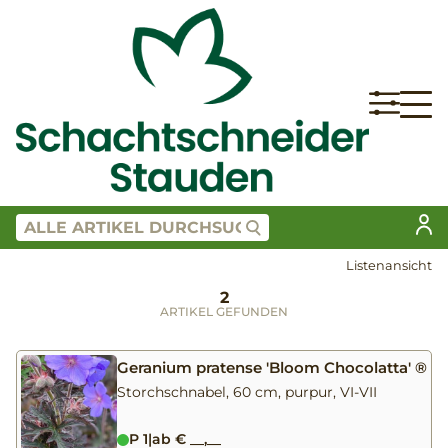
Listenansicht
2
ARTIKEL GEFUNDEN
Geranium pratense 'Bloom Chocolatta' ®
Storchschnabel, 60 cm, purpur, VI-VII
P 1
|
ab € __,__