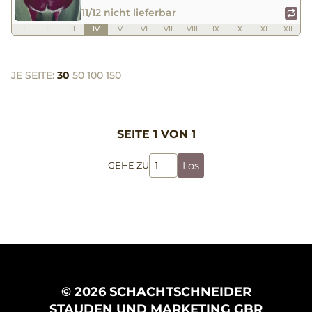
11/12 nicht lieferbar
I
II
III
IV
V
VI
VII
VIII
IX
X
XI
XII
JE SEITE:
30
50
100
150
SEITE 1 VON 1
Los
GEHE ZU
© 2026 SCHACHTSCHNEIDER
STAUDEN UND MARKETING GBR