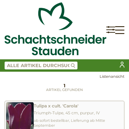
Listenansicht
1
ARTIKEL GEFUNDEN
Tulipa x cult. 'Carola'
Triumph-Tulpe, 45 cm, purpur, IV
ab sofort bestellbar, Lieferung ab Mitte
September