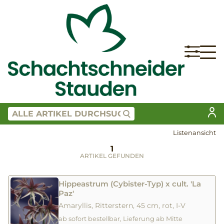
Listenansicht
1
ARTIKEL GEFUNDEN
Hippeastrum (Cybister-Typ) x cult. 'La
Paz'
Amaryllis, Ritterstern, 45 cm, rot, I-V
ab sofort bestellbar, Lieferung ab Mitte