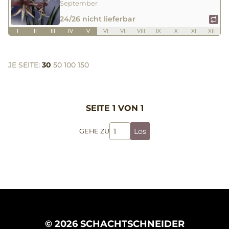
September
24/26 nicht lieferbar
I
II
III
IV
V
VI
VII
VIII
IX
X
XI
XII
JE SEITE:
30
50
100
150
SEITE 1 VON 1
Los
GEHE ZU
© 2026 SCHACHTSCHNEIDER