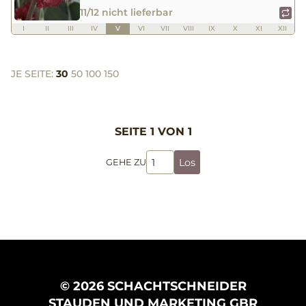
11/12 nicht lieferbar
I
II
III
IV
V
VI
VII
VIII
IX
X
XI
XII
JE SEITE:
30
50
100
150
SEITE 1 VON 1
Los
GEHE ZU
© 2026 SCHACHTSCHNEIDER
STAUDEN UND MARKETING GBR