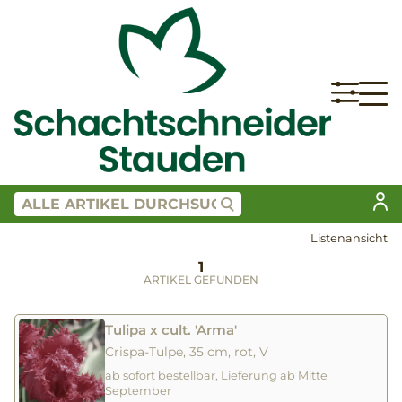
Listenansicht
1
ARTIKEL GEFUNDEN
Tulipa x cult. 'Arma'
Crispa-Tulpe, 35 cm, rot, V
ab sofort bestellbar, Lieferung ab Mitte
September