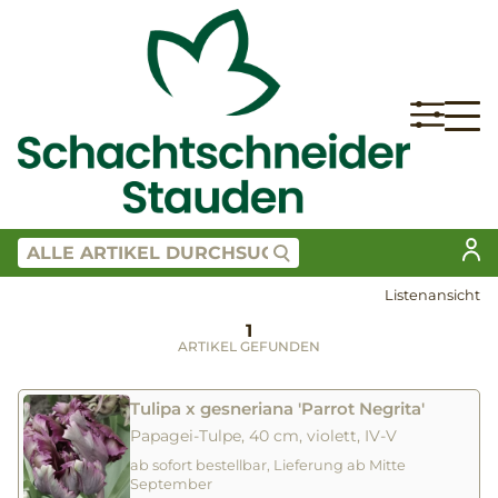
Listenansicht
1
ARTIKEL GEFUNDEN
Tulipa x gesneriana 'Parrot Negrita'
Papagei-Tulpe, 40 cm, violett, IV-V
ab sofort bestellbar, Lieferung ab Mitte
September