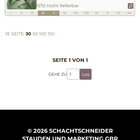
11/12 nicht lieferbar
I
II
III
IV
V
VI
VII
VIII
IX
X
XI
XII
JE SEITE:
30
50
100
150
SEITE 1 VON 1
Los
GEHE ZU
© 2026 SCHACHTSCHNEIDER
STAUDEN UND MARKETING GBR