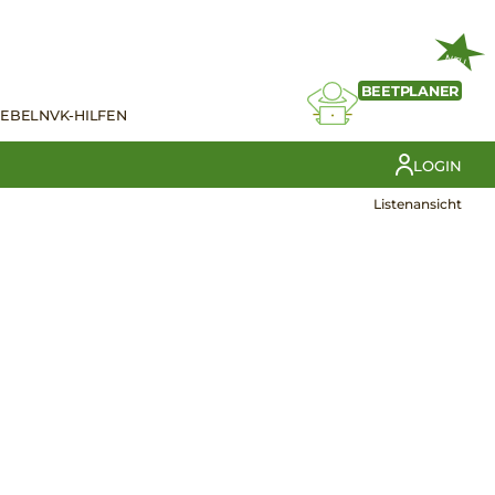
NEU
BEETPLANER
IEBELN
VK-HILFEN
LOGIN
Listenansicht