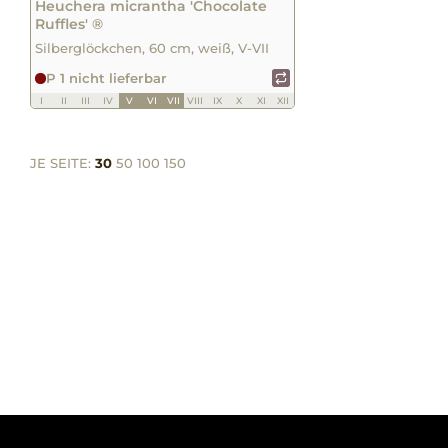
Heuchera micrantha 'Chocolate
Ruffles' ®
Silberglöckchen, 60 cm, weiß, V-VII
P 1 nicht lieferbar
I
II
III
IV
V
VI
VII
VIII
IX
X
XI
XII
JE SEITE:
30
50
100
150