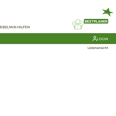
NEU
BEETPLANER
IEBELN
VK-HILFEN
LOGIN
Listenansicht