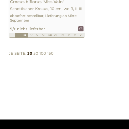
Crocus biflorus 'Miss Vain'
Schottischer-Krokus, 10 cm, weiß, II-III
ab sofort bestellbar, Lieferung ab Mitte
September
5/+ nicht lieferbar
I
II
III
IV
V
VI
VII
VIII
IX
X
XI
XII
JE SEITE:
30
50
100
150