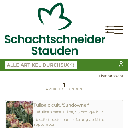
Listenansicht
1
ARTIKEL GEFUNDEN
Tulipa x cult. 'Sundowner'
Gefüllte späte Tulpe, 55 cm, gelb, V
ab sofort bestellbar, Lieferung ab Mitte
September