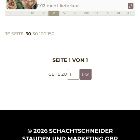
11/12 nicht lieferbar
I
II
III
IV
V
VI
VII
VIII
IX
X
XI
XII
JE SEITE:
30
50
100
150
SEITE 1 VON 1
Los
GEHE ZU
© 2026 SCHACHTSCHNEIDER
STAUDEN UND MARKETING GBR