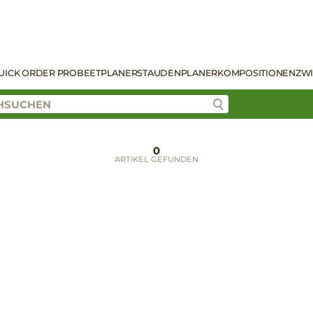
UICK ORDER PRO
BEETPLANER
STAUDENPLANER
KOMPOSITIONEN
ZW
0
ARTIKEL GEFUNDEN