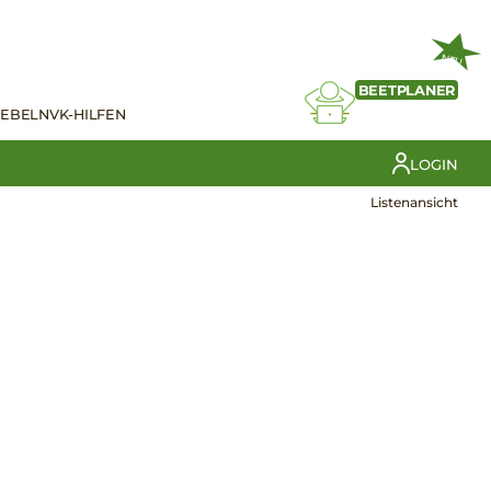
NEU
BEETPLANER
IEBELN
VK-HILFEN
LOGIN
Listenansicht