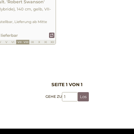
ult. 'Robert Swanson'
Hybride), 140 cm, gelb, VII-
stellbar, Lieferung ab Mitte
 lieferbar
V
V
VI
VII
VIII
IX
X
XI
XII
SEITE 1 VON 1
GEHE ZU
Los