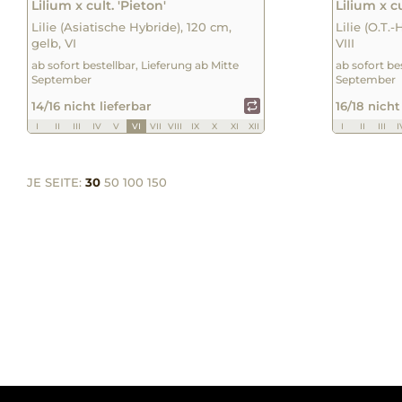
Lilium x cult. 'Pieton'
Lilium x c
Lilie (Asiatische Hybride), 120 cm,
Lilie (O.T.-
gelb, VI
VIII
ab sofort bestellbar, Lieferung ab Mitte
ab sofort be
September
September
14/16 nicht lieferbar
16/18 nicht
I
II
III
IV
V
VI
VII
VIII
IX
X
XI
XII
I
II
III
I
JE SEITE:
30
50
100
150