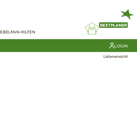
NEU
BEETPLANER
IEBELN
VK-HILFEN
LOGIN
Listenansicht