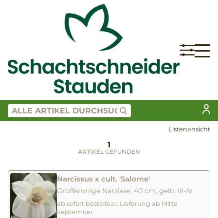
Listenansicht
1
ARTIKEL GEFUNDEN
Narcissus x cult. 'Salome'
Großkronige Narzisse, 40 cm, gelb, III-IV
ab sofort bestellbar, Lieferung ab Mitte
September