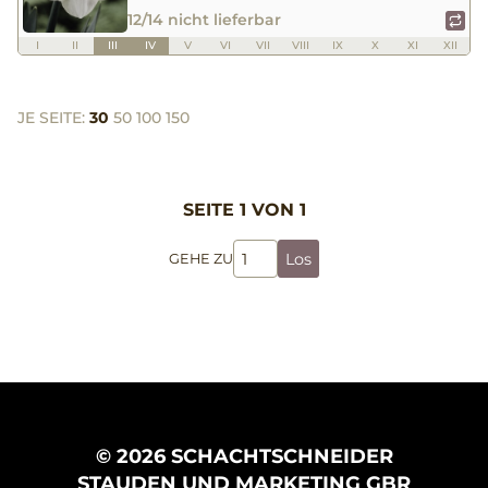
12/14 nicht lieferbar
I
II
III
IV
V
VI
VII
VIII
IX
X
XI
XII
JE SEITE:
30
50
100
150
SEITE 1 VON 1
Los
GEHE ZU
© 2026 SCHACHTSCHNEIDER
STAUDEN UND MARKETING GBR