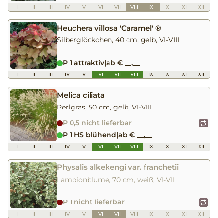
I
II
III
IV
V
VI
VII
VIII
IX
X
XI
XII
Heuchera villosa 'Caramel' ®
Silberglöckchen, 40 cm, gelb, VI-VIII
P 1 attraktiv
|
ab € __,__
I
II
III
IV
V
VI
VII
VIII
IX
X
XI
XII
Melica ciliata
Perlgras, 50 cm, gelb, VI-VIII
P 0,5 nicht lieferbar
P 1 HS blühend
|
ab € __,__
I
II
III
IV
V
VI
VII
VIII
IX
X
XI
XII
Physalis alkekengi var. franchetii
Lampionblume, 70 cm, weiß, VI-VII
P 1 nicht lieferbar
I
II
III
IV
V
VI
VII
VIII
IX
X
XI
XII