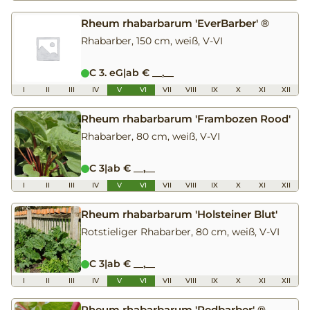
Rheum rhabarbarum 'EverBarber' ®
Rhabarber, 150 cm, weiß, V-VI
C 3. eG
|
ab € __,__
I
II
III
IV
V
VI
VII
VIII
IX
X
XI
XII
Rheum rhabarbarum 'Frambozen Rood'
Rhabarber, 80 cm, weiß, V-VI
C 3
|
ab € __,__
I
II
III
IV
V
VI
VII
VIII
IX
X
XI
XII
Rheum rhabarbarum 'Holsteiner Blut'
Rotstieliger Rhabarber, 80 cm, weiß, V-VI
C 3
|
ab € __,__
I
II
III
IV
V
VI
VII
VIII
IX
X
XI
XII
Rheum rhabarbarum 'Redbarber' ®