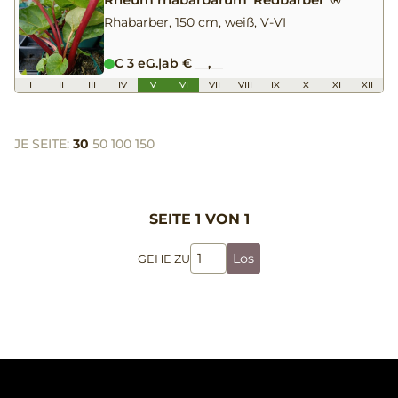
Rhabarber, 150 cm, weiß, V-VI
C 3 eG.
|
ab € __,__
I
II
III
IV
V
VI
VII
VIII
IX
X
XI
XII
JE SEITE:
30
50
100
150
SEITE 1 VON 1
Los
GEHE ZU