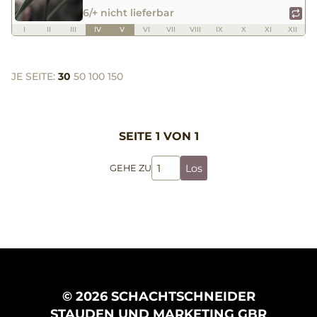
6/+ nicht lieferbar
I
II
III
IV
V
VI
VII
VIII
IX
X
XI
XII
JE SEITE:
30
50
100
150
SEITE 1 VON 1
Los
GEHE ZU
© 2026 SCHACHTSCHNEIDER
STAUDEN UND MARKETING GBR