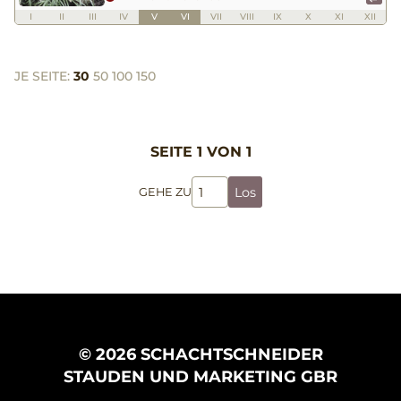
I
II
III
IV
V
VI
VII
VIII
IX
X
XI
XII
JE SEITE:
30
50
100
150
SEITE 1 VON 1
Los
GEHE ZU
© 2026 SCHACHTSCHNEIDER
STAUDEN UND MARKETING GBR