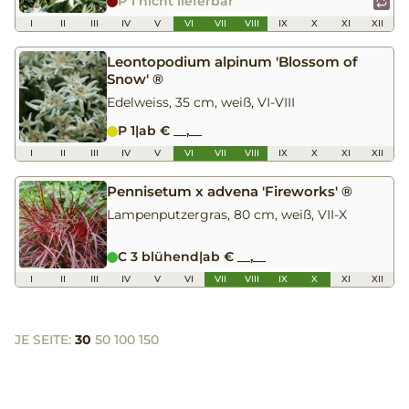
P 1 nicht lieferbar
I
II
III
IV
V
VI
VII
VIII
IX
X
XI
XII
Leontopodium alpinum 'Blossom of
Snow' ®
Edelweiss, 35 cm, weiß, VI-VIII
P 1
|
ab € __,__
I
II
III
IV
V
VI
VII
VIII
IX
X
XI
XII
Pennisetum x advena 'Fireworks' ®
Lampenputzergras, 80 cm, weiß, VII-X
C 3 blühend
|
ab € __,__
I
II
III
IV
V
VI
VII
VIII
IX
X
XI
XII
JE SEITE:
30
50
100
150