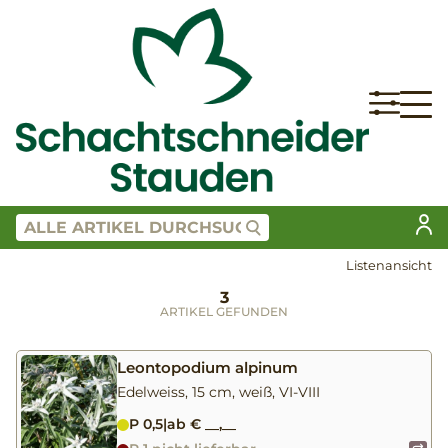
Listenansicht
3
ARTIKEL GEFUNDEN
Leontopodium alpinum
Edelweiss, 15 cm, weiß, VI-VIII
P 0,5
|
ab € __,__