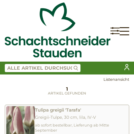
Listenansicht
1
ARTIKEL GEFUNDEN
Tulipa greigii 'Tarafa'
Greigii-Tulpe, 30 cm, lila, IV-V
ab sofort bestellbar, Lieferung ab Mitte
September