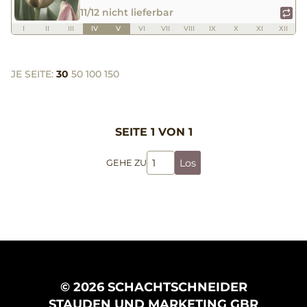
11/12 nicht lieferbar
I
II
III
IV
V
VI
VII
VIII
IX
X
XI
XII
JE SEITE:
30
50
100
150
SEITE 1 VON 1
Los
GEHE ZU
© 2026 SCHACHTSCHNEIDER
STAUDEN UND MARKETING GBR