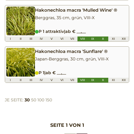
Hakonechloa macra 'Mulled Wine' ®
Berggras, 35 cm, grün, VIII-X
P 1 attraktiv
|
ab € __,__
I
II
III
IV
V
VI
VII
VIII
IX
X
XI
XII
Hakonechloa macra 'Sunflare' ®
Japan-Berggras, 30 cm, grün, VIII-X
P 1
|
ab € __,__
I
II
III
IV
V
VI
VII
VIII
IX
X
XI
XII
JE SEITE:
30
50
100
150
SEITE 1 VON 1