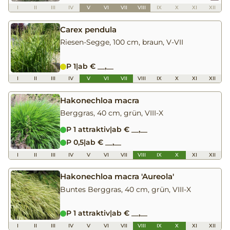
I
II
III
IV
V
VI
VII
VIII
IX
X
XI
XII
Carex pendula
Riesen-Segge, 100 cm, braun, V-VII
P 1
|
ab € __,__
I
II
III
IV
V
VI
VII
VIII
IX
X
XI
XII
Hakonechloa macra
Berggras, 40 cm, grün, VIII-X
P 1 attraktiv
|
ab € __,__
P 0,5
|
ab € __,__
I
II
III
IV
V
VI
VII
VIII
IX
X
XI
XII
Hakonechloa macra 'Aureola'
Buntes Berggras, 40 cm, grün, VIII-X
P 1 attraktiv
|
ab € __,__
I
II
III
IV
V
VI
VII
VIII
IX
X
XI
XII