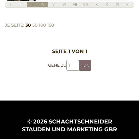
I
II
III
IV
V
VI
VII
VIII
IX
X
XI
XII
JE SEITE:
30
50
100
150
SEITE 1 VON 1
Los
GEHE ZU
© 2026 SCHACHTSCHNEIDER
STAUDEN UND MARKETING GBR