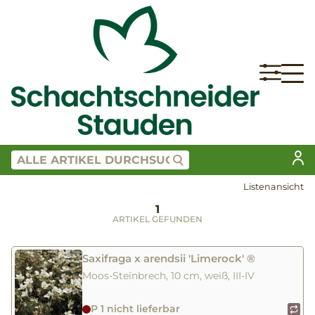
Listenansicht
1
ARTIKEL GEFUNDEN
Saxifraga x arendsii 'Limerock' ®
Moos-Steinbrech, 10 cm, weiß, III-IV
P 1 nicht lieferbar