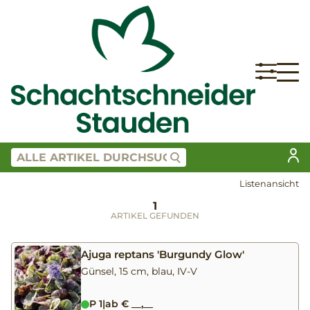
Listenansicht
1
ARTIKEL GEFUNDEN
Ajuga reptans 'Burgundy Glow'
Günsel, 15 cm, blau, IV-V
P 1
|
ab € __,__