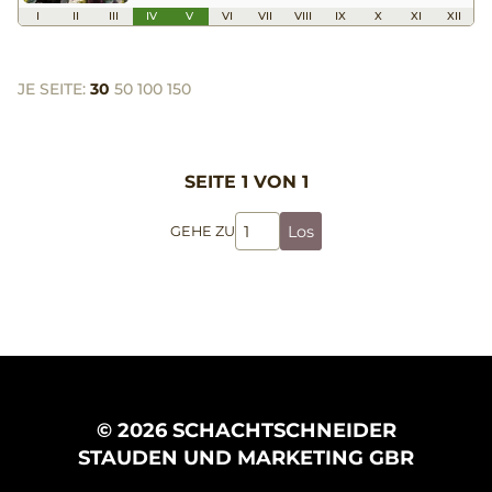
I
II
III
IV
V
VI
VII
VIII
IX
X
XI
XII
JE SEITE:
30
50
100
150
SEITE 1 VON 1
Los
GEHE ZU
© 2026 SCHACHTSCHNEIDER
STAUDEN UND MARKETING GBR