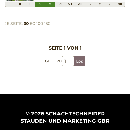
I
II
III
IV
V
VI
VII
VIII
IX
X
XI
XII
JE SEITE:
30
50
100
150
SEITE 1 VON 1
Los
GEHE ZU
© 2026 SCHACHTSCHNEIDER
STAUDEN UND MARKETING GBR