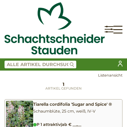
Listenansicht
1
ARTIKEL GEFUNDEN
Tiarella cordifolia 'Sugar and Spice' ®
Schaumblüte, 25 cm, weiß, IV-V
P 1 attraktiv
|
ab € __,__