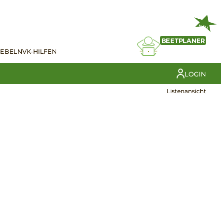
NEU
BEETPLANER
IEBELN
VK-HILFEN
LOGIN
Listenansicht