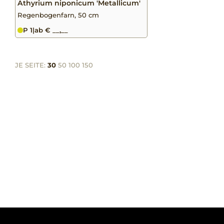
Athyrium niponicum 'Metallicum'
Regenbogenfarn, 50 cm
P 1
|
ab € __,__
JE SEITE:
30
50
100
150