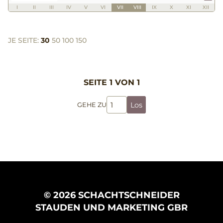
I
II
III
IV
V
VI
VII
VIII
IX
X
XI
XII
JE SEITE:
30
50
100
150
SEITE 1 VON 1
Los
GEHE ZU
© 2026 SCHACHTSCHNEIDER
STAUDEN UND MARKETING GBR