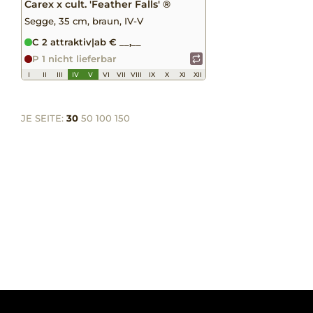
Carex x cult. 'Feather Falls' ®
Segge, 35 cm, braun, IV-V
C 2 attraktiv
|
ab € __,__
P 1 nicht lieferbar
I
II
III
IV
V
VI
VII
VIII
IX
X
XI
XII
JE SEITE:
30
50
100
150