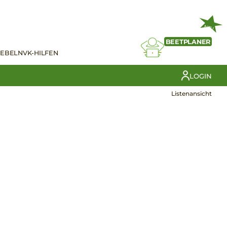
NEU
BEETPLANER
IEBELN
VK-HILFEN
LOGIN
Listenansicht