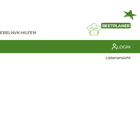
NEU
BEETPLANER
IEBELN
VK-HILFEN
LOGIN
Listenansicht