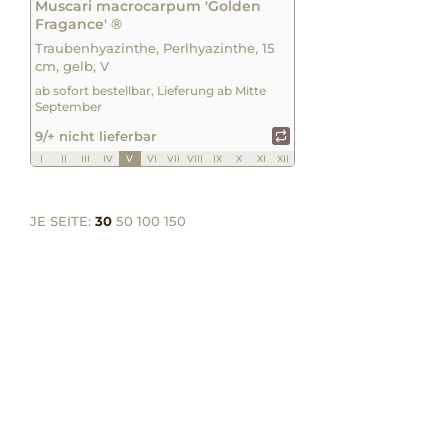
Muscari macrocarpum 'Golden
Fragance' ®
Traubenhyazinthe, Perlhyazinthe, 15
cm, gelb, V
ab sofort bestellbar, Lieferung ab Mitte
September
9/+ nicht lieferbar
I
II
III
IV
V
VI
VII
VIII
IX
X
XI
XII
JE SEITE:
30
50
100
150