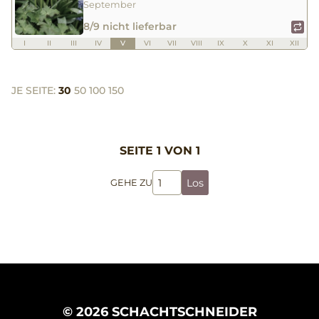
September
8/9 nicht lieferbar
I
II
III
IV
V
VI
VII
VIII
IX
X
XI
XII
JE SEITE:
30
50
100
150
SEITE 1 VON 1
Los
GEHE ZU
© 2026 SCHACHTSCHNEIDER