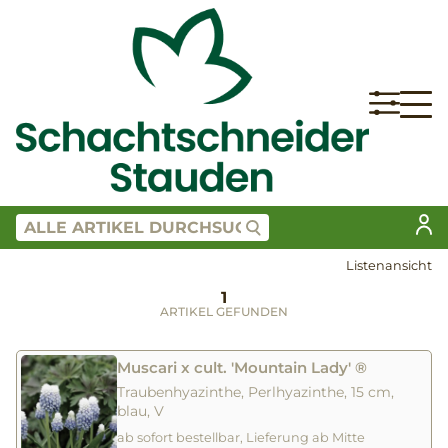
Listenansicht
1
ARTIKEL GEFUNDEN
Muscari x cult. 'Mountain Lady' ®
Traubenhyazinthe, Perlhyazinthe, 15 cm,
blau, V
ab sofort bestellbar, Lieferung ab Mitte