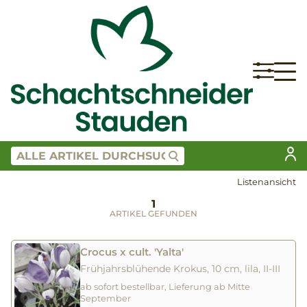
Listenansicht
1
ARTIKEL GEFUNDEN
Crocus x cult. 'Yalta'
Frühjahrsblühende Krokus, 10 cm, lila, II-III
ab sofort bestellbar, Lieferung ab Mitte
September