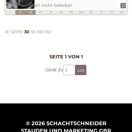
5/+ nicht lieferbar
I
II
III
IV
V
VI
VII
VIII
IX
X
XI
XII
JE SEITE:
30
50
100
150
SEITE 1 VON 1
Los
GEHE ZU
© 2026 SCHACHTSCHNEIDER
STAUDEN UND MARKETING GBR