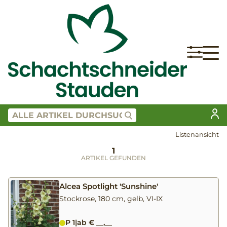
Listenansicht
1
ARTIKEL GEFUNDEN
Alcea Spotlight 'Sunshine'
Stockrose, 180 cm, gelb, VI-IX
P 1
|
ab € __,__