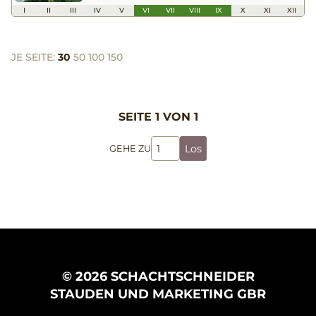
I
II
III
IV
V
VI
VII
VIII
IX
X
XI
XII
JE SEITE:
30
50
100
150
SEITE 1 VON 1
Los
GEHE ZU
© 2026 SCHACHTSCHNEIDER
STAUDEN UND MARKETING GBR