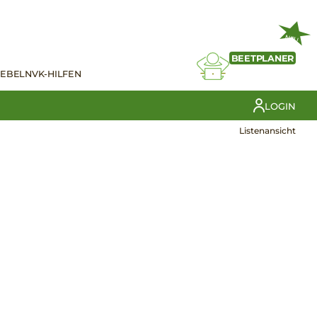
NEU
BEETPLANER
IEBELN
VK-HILFEN
LOGIN
Listenansicht