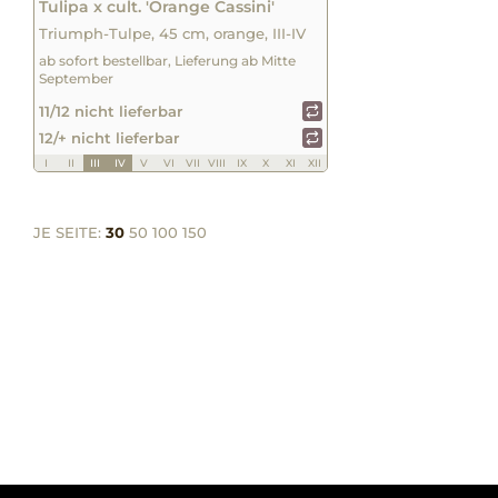
Tulipa x cult. 'Orange Cassini'
Triumph-Tulpe, 45 cm, orange, III-IV
ab sofort bestellbar, Lieferung ab Mitte
September
11/12 nicht lieferbar
12/+ nicht lieferbar
I
II
III
IV
V
VI
VII
VIII
IX
X
XI
XII
JE SEITE:
30
50
100
150