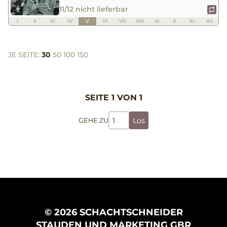
11/12 nicht lieferbar
I
II
III
IV
V
VI
VII
VIII
IX
X
XI
XII
JE SEITE:
30
50
100
150
SEITE 1 VON 1
Los
GEHE ZU
© 2026 SCHACHTSCHNEIDER
STAUDEN UND MARKETING GBR