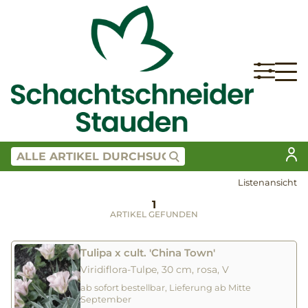
Listenansicht
1
ARTIKEL GEFUNDEN
Tulipa x cult. 'China Town'
Viridiflora-Tulpe, 30 cm, rosa, V
ab sofort bestellbar, Lieferung ab Mitte
September