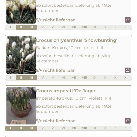
ab sofort bestellbar, Lieferung ab Mitte
September
5/+ nicht lieferbar
I
II
III
IV
V
VI
VII
VIII
IX
X
XI
XII
Crocus chrysanthus 'Snowbunting'
Balkan-Krokus, 10 cm, gelb, II-III
ab sofort bestellbar, Lieferung ab Mitte
September
5/+ nicht lieferbar
I
II
III
IV
V
VI
VII
VIII
IX
X
XI
XII
Crocus imperati 'De Jager'
Imperato-Krokus, 10 cm, violett, I-III
ab sofort bestellbar, Lieferung ab Mitte
September
5/+ nicht lieferbar
I
II
III
IV
V
VI
VII
VIII
IX
X
XI
XII