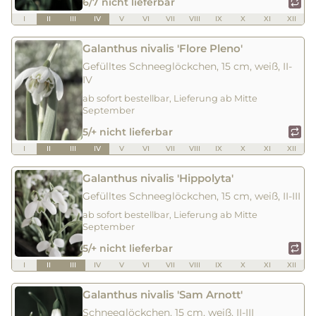
6/7 nicht lieferbar
I
II
III
IV
V
VI
VII
VIII
IX
X
XI
XII
Galanthus nivalis 'Flore Pleno'
Gefülltes Schneeglöckchen, 15 cm, weiß, II-
IV
ab sofort bestellbar, Lieferung ab Mitte
September
5/+ nicht lieferbar
I
II
III
IV
V
VI
VII
VIII
IX
X
XI
XII
Galanthus nivalis 'Hippolyta'
Gefülltes Schneeglöckchen, 15 cm, weiß, II-III
ab sofort bestellbar, Lieferung ab Mitte
September
5/+ nicht lieferbar
I
II
III
IV
V
VI
VII
VIII
IX
X
XI
XII
Galanthus nivalis 'Sam Arnott'
Schneeglöckchen, 15 cm, weiß, II-III