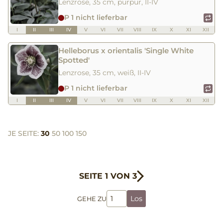
Lenzrose, 35 cm, purpur, II-IV
P 1 nicht lieferbar
I
II
III
IV
V
VI
VII
VIII
IX
X
XI
XII
Helleborus x orientalis 'Single White
Spotted'
Lenzrose, 35 cm, weiß, II-IV
P 1 nicht lieferbar
I
II
III
IV
V
VI
VII
VIII
IX
X
XI
XII
JE SEITE:
30
50
100
150
SEITE 1 VON 3
Los
GEHE ZU