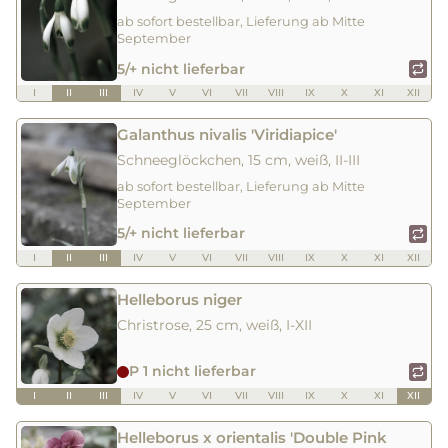
ab sofort bestellbar, Lieferung ab Mitte
September
5/+ nicht lieferbar
I
II
III
IV
V
VI
VII
VIII
IX
X
XI
XII
Galanthus nivalis 'Viridiapice'
Schneeglöckchen, 15 cm, weiß, II-III
ab sofort bestellbar, Lieferung ab Mitte
September
5/+ nicht lieferbar
I
II
III
IV
V
VI
VII
VIII
IX
X
XI
XII
Helleborus niger
Christrose, 25 cm, weiß, I-XII
P 1 nicht lieferbar
I
II
III
IV
V
VI
VII
VIII
IX
X
XI
XII
Helleborus x orientalis 'Double Pink