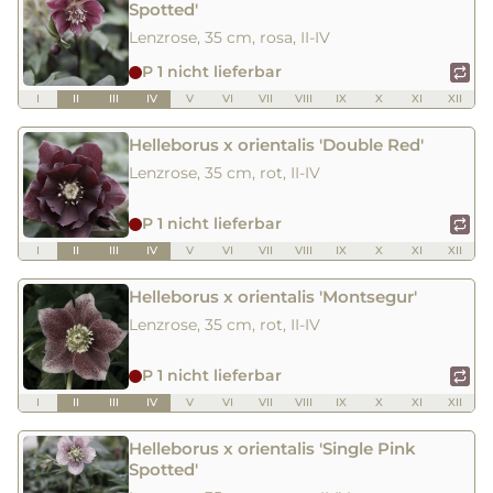
Spotted'
Lenzrose, 35 cm, rosa, II-IV
P 1 nicht lieferbar
I
II
III
IV
V
VI
VII
VIII
IX
X
XI
XII
Helleborus x orientalis 'Double Red'
Lenzrose, 35 cm, rot, II-IV
P 1 nicht lieferbar
I
II
III
IV
V
VI
VII
VIII
IX
X
XI
XII
Helleborus x orientalis 'Montsegur'
Lenzrose, 35 cm, rot, II-IV
P 1 nicht lieferbar
I
II
III
IV
V
VI
VII
VIII
IX
X
XI
XII
Helleborus x orientalis 'Single Pink
Spotted'