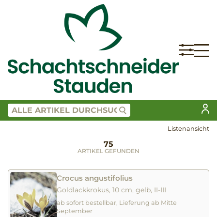
Listenansicht
75
ARTIKEL GEFUNDEN
Crocus angustifolius
Goldlackkrokus, 10 cm, gelb, II-III
ab sofort bestellbar, Lieferung ab Mitte
September