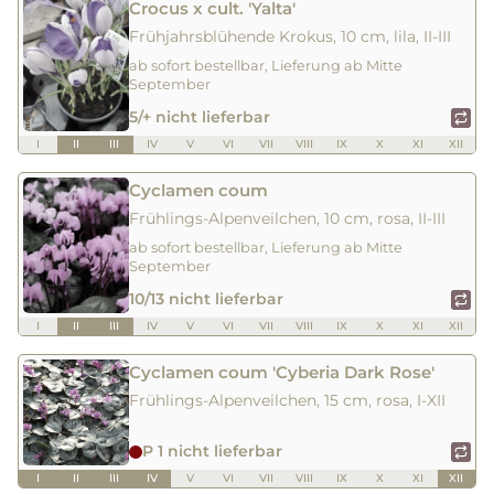
Crocus x cult. 'Yalta'
Frühjahrsblühende Krokus, 10 cm, lila, II-III
ab sofort bestellbar, Lieferung ab Mitte
September
5/+ nicht lieferbar
I
II
III
IV
V
VI
VII
VIII
IX
X
XI
XII
Cyclamen coum
Frühlings-Alpenveilchen, 10 cm, rosa, II-III
ab sofort bestellbar, Lieferung ab Mitte
September
10/13 nicht lieferbar
I
II
III
IV
V
VI
VII
VIII
IX
X
XI
XII
Cyclamen coum 'Cyberia Dark Rose'
Frühlings-Alpenveilchen, 15 cm, rosa, I-XII
P 1 nicht lieferbar
I
II
III
IV
V
VI
VII
VIII
IX
X
XI
XII