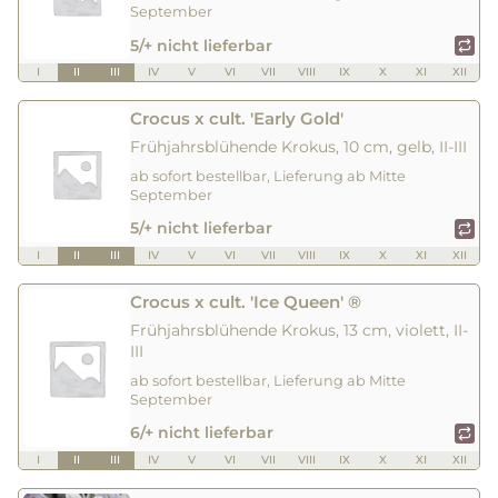
September
5/+ nicht lieferbar
I
II
III
IV
V
VI
VII
VIII
IX
X
XI
XII
Crocus x cult. 'Early Gold'
Frühjahrsblühende Krokus, 10 cm, gelb, II-III
ab sofort bestellbar, Lieferung ab Mitte
September
5/+ nicht lieferbar
I
II
III
IV
V
VI
VII
VIII
IX
X
XI
XII
Crocus x cult. 'Ice Queen' ®
Frühjahrsblühende Krokus, 13 cm, violett, II-
III
ab sofort bestellbar, Lieferung ab Mitte
September
6/+ nicht lieferbar
I
II
III
IV
V
VI
VII
VIII
IX
X
XI
XII