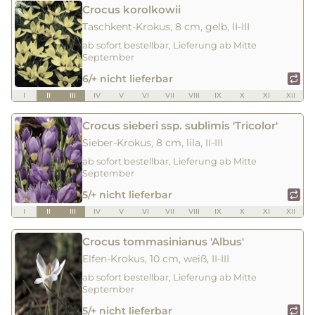
Crocus korolkowii
Taschkent-Krokus, 8 cm, gelb, II-III
ab sofort bestellbar, Lieferung ab Mitte
September
6/+ nicht lieferbar
I
II
III
IV
V
VI
VII
VIII
IX
X
XI
XII
Crocus sieberi ssp. sublimis 'Tricolor'
Sieber-Krokus, 8 cm, lila, II-III
ab sofort bestellbar, Lieferung ab Mitte
September
5/+ nicht lieferbar
I
II
III
IV
V
VI
VII
VIII
IX
X
XI
XII
Crocus tommasinianus 'Albus'
Elfen-Krokus, 10 cm, weiß, II-III
ab sofort bestellbar, Lieferung ab Mitte
September
5/+ nicht lieferbar