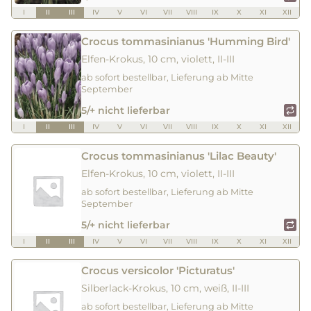
I
II
III
IV
V
VI
VII
VIII
IX
X
XI
XII
Crocus tommasinianus 'Humming Bird'
Elfen-Krokus, 10 cm, violett, II-III
ab sofort bestellbar, Lieferung ab Mitte
September
5/+ nicht lieferbar
I
II
III
IV
V
VI
VII
VIII
IX
X
XI
XII
Crocus tommasinianus 'Lilac Beauty'
Elfen-Krokus, 10 cm, violett, II-III
ab sofort bestellbar, Lieferung ab Mitte
September
5/+ nicht lieferbar
I
II
III
IV
V
VI
VII
VIII
IX
X
XI
XII
Crocus versicolor 'Picturatus'
Silberlack-Krokus, 10 cm, weiß, II-III
ab sofort bestellbar, Lieferung ab Mitte