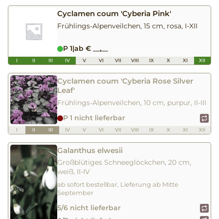
Cyclamen coum 'Cyberia Pink'
Frühlings-Alpenveilchen, 15 cm, rosa, I-XII
P 1
|
ab € __,__
I
II
III
IV
V
VI
VII
VIII
IX
X
XI
XII
Cyclamen coum 'Cyberia Rose Silver
Leaf'
Frühlings-Alpenveilchen, 10 cm, purpur, II-III
P 1 nicht lieferbar
I
II
III
IV
V
VI
VII
VIII
IX
X
XI
XII
Galanthus elwesii
Großblütiges Schneeglöckchen, 20 cm,
weiß, II-IV
ab sofort bestellbar, Lieferung ab Mitte
September
5/6 nicht lieferbar