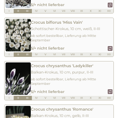
5/+ nicht lieferbar
I
II
III
IV
V
VI
VII
VIII
IX
X
XI
XII
Crocus biflorus 'Miss Vain'
Schottischer-Krokus, 10 cm, weiß, II-III
ab sofort bestellbar, Lieferung ab Mitte
September
5/+ nicht lieferbar
I
II
III
IV
V
VI
VII
VIII
IX
X
XI
XII
Crocus chrysanthus 'Ladykiller'
Balkan-Krokus, 10 cm, purpur, II-III
ab sofort bestellbar, Lieferung ab Mitte
September
5/+ nicht lieferbar
I
II
III
IV
V
VI
VII
VIII
IX
X
XI
XII
Crocus chrysanthus 'Romance'
Balkan-Krokus, 10 cm, gelb, II-III