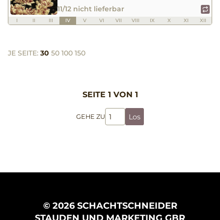
11/12 nicht lieferbar
I
II
III
IV
V
VI
VII
VIII
IX
X
XI
XII
JE SEITE:
30
50
100
150
SEITE 1 VON 1
Los
GEHE ZU
© 2026 SCHACHTSCHNEIDER
STAUDEN UND MARKETING GBR