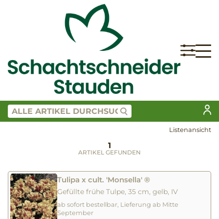
Listenansicht
1
ARTIKEL GEFUNDEN
Tulipa x cult. 'Monsella' ®
Gefüllte frühe Tulpe, 35 cm, gelb, IV
ab sofort bestellbar, Lieferung ab Mitte
September