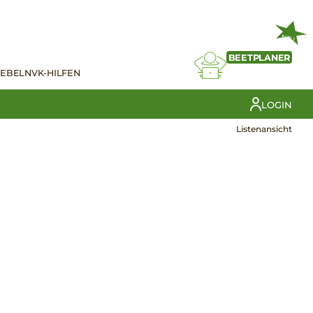
NEU
BEETPLANER
IEBELN
VK-HILFEN
LOGIN
Listenansicht