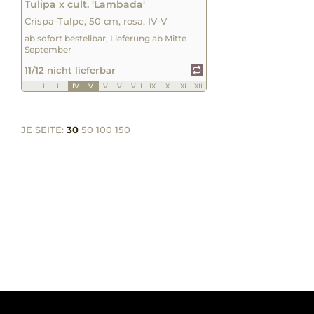
Tulipa x cult. 'Lambada'
Crispa-Tulpe, 50 cm, rosa, IV-V
ab sofort bestellbar, Lieferung ab Mitte
September
11/12 nicht lieferbar
I
II
III
IV
V
VI
VII
VIII
IX
X
XI
XII
JE SEITE:
30
50
100
150