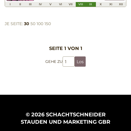
I
II
III
IV
V
VI
VII
VIII
IX
X
XI
XII
JE SEITE:
30
50
100
150
SEITE 1 VON 1
Los
GEHE ZU
© 2026 SCHACHTSCHNEIDER
STAUDEN UND MARKETING GBR