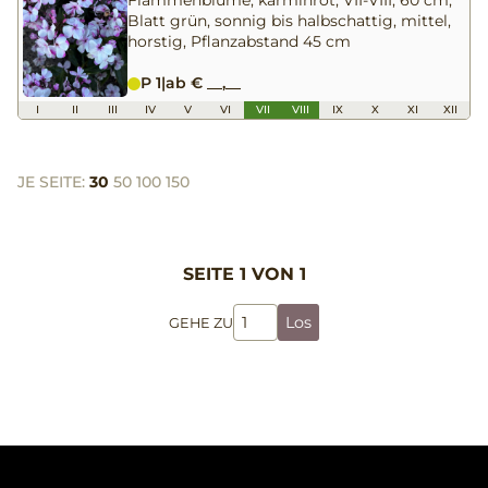
Flammenblume, karminrot, VII-VIII, 60 cm,
Blatt grün, sonnig bis halbschattig, mittel,
horstig, Pflanzabstand 45 cm
P 1
|
ab € __,__
I
II
III
IV
V
VI
VII
VIII
IX
X
XI
XII
JE SEITE:
30
50
100
150
SEITE 1 VON 1
Los
GEHE ZU