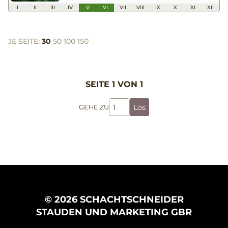
I
II
III
IV
V
VI
VII
VIII
IX
X
XI
XII
JE SEITE:
30
50
100
150
SEITE 1 VON 1
Los
GEHE ZU
© 2026 SCHACHTSCHNEIDER
STAUDEN UND MARKETING GBR