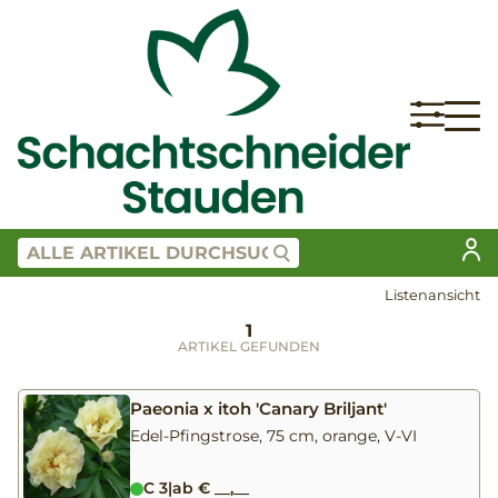
Listenansicht
1
ARTIKEL GEFUNDEN
Paeonia x itoh 'Canary Briljant'
Edel-Pfingstrose, 75 cm, orange, V-VI
C 3
|
ab € __,__