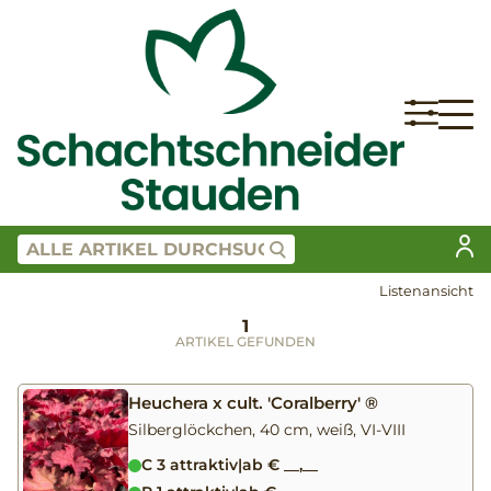
Listenansicht
1
ARTIKEL GEFUNDEN
Heuchera x cult. 'Coralberry' ®
Silberglöckchen, 40 cm, weiß, VI-VIII
C 3 attraktiv
|
ab € __,__