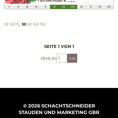
P 1 attraktiv
|
ab € __,__
I
II
III
IV
V
VI
VII
VIII
IX
X
XI
XII
JE SEITE:
30
50
100
150
SEITE 1 VON 1
Los
GEHE ZU
© 2026 SCHACHTSCHNEIDER
STAUDEN UND MARKETING GBR