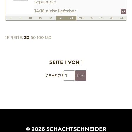
September
14/16 nicht lieferbar
I
II
III
IV
V
VI
VII
VIII
IX
X
XI
XII
JE SEITE:
30
50
100
150
SEITE 1 VON 1
Los
GEHE ZU
© 2026 SCHACHTSCHNEIDER