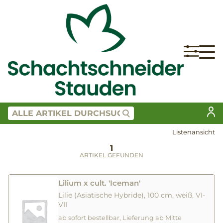
Listenansicht
1
ARTIKEL GEFUNDEN
Lilium x cult. 'Iceman'
Lilie (Asiatische Hybride), 100 cm, weiß, VI-
VII
ab sofort bestellbar, Lieferung ab Mitte