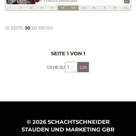
P 1 nicht lieferbar
I
II
III
IV
V
VI
VII
VIII
IX
X
XI
XII
JE SEITE:
30
50
100
150
SEITE 1 VON 1
Los
GEHE ZU
© 2026 SCHACHTSCHNEIDER
STAUDEN UND MARKETING GBR