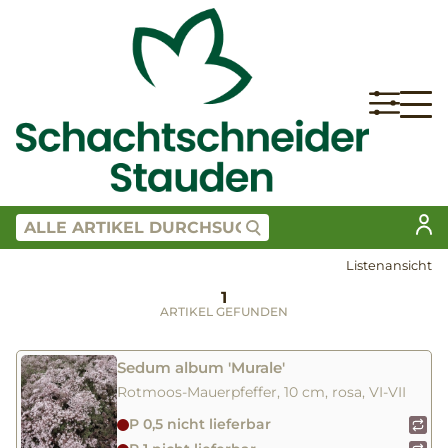
Listenansicht
1
ARTIKEL GEFUNDEN
Sedum album 'Murale'
Rotmoos-Mauerpfeffer, 10 cm, rosa, VI-VII
P 0,5 nicht lieferbar