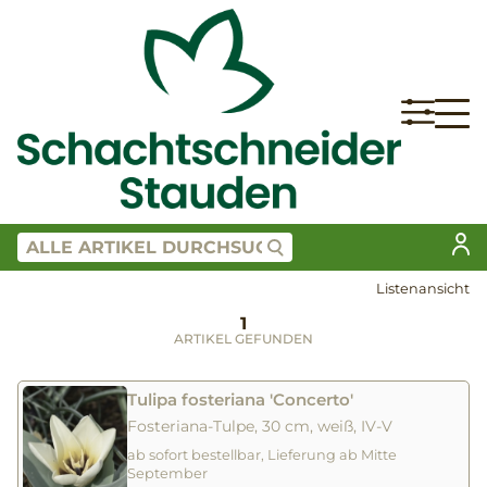
Listenansicht
1
ARTIKEL GEFUNDEN
Tulipa fosteriana 'Concerto'
Fosteriana-Tulpe, 30 cm, weiß, IV-V
ab sofort bestellbar, Lieferung ab Mitte
September