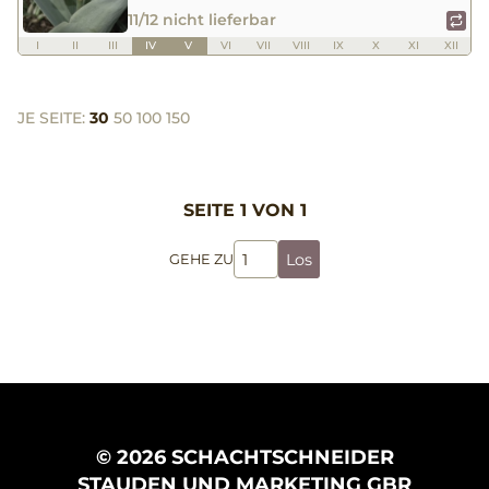
11/12 nicht lieferbar
I
II
III
IV
V
VI
VII
VIII
IX
X
XI
XII
JE SEITE:
30
50
100
150
SEITE 1 VON 1
Los
GEHE ZU
© 2026 SCHACHTSCHNEIDER
STAUDEN UND MARKETING GBR