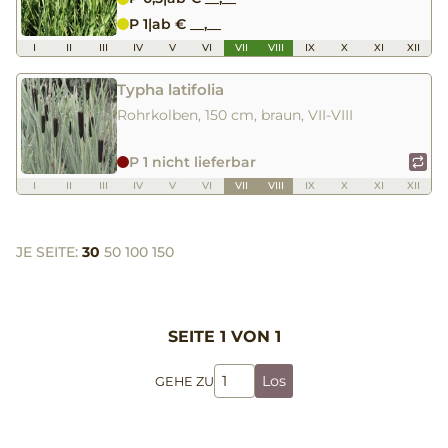
P 1
|
ab € __,__
I
II
III
IV
V
VI
VII
VIII
IX
X
XI
XII
Typha latifolia
Rohrkolben, 150 cm, braun, VII-VIII
P 1 nicht lieferbar
I
II
III
IV
V
VI
VII
VIII
IX
X
XI
XII
JE SEITE:
30
50
100
150
SEITE 1 VON 1
Los
GEHE ZU