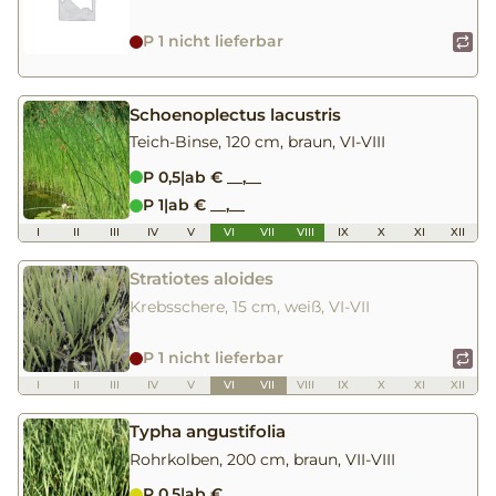
P 1 nicht lieferbar
Schoenoplectus lacustris
Teich-Binse, 120 cm, braun, VI-VIII
P 0,5
|
ab € __,__
P 1
|
ab € __,__
I
II
III
IV
V
VI
VII
VIII
IX
X
XI
XII
Stratiotes aloides
Krebsschere, 15 cm, weiß, VI-VII
P 1 nicht lieferbar
I
II
III
IV
V
VI
VII
VIII
IX
X
XI
XII
Typha angustifolia
Rohrkolben, 200 cm, braun, VII-VIII
P 0,5
|
ab € __,__