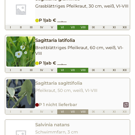
Grasblättriges Pfeilkraut, 30 cm, weiß, VI-VIII
P 1
|
ab € __,__
I
II
III
IV
V
VI
VII
VIII
IX
X
XI
XII
Sagittaria latifolia
Breitblättriges Pfeilkraut, 60 cm, weiß, VI-
VIII
P 1
|
ab € __,__
I
II
III
IV
V
VI
VII
VIII
IX
X
XI
XII
Sagittaria sagittifolia
Pfeilkraut, 50 cm, weiß, VI-VIII
P 1 nicht lieferbar
I
II
III
IV
V
VI
VII
VIII
IX
X
XI
XII
Salvinia natans
Schwimmfarn, 3 cm