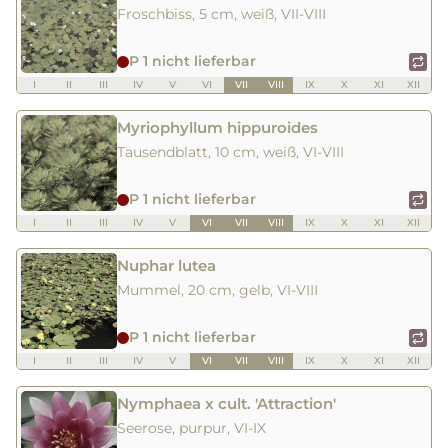
Froschbiss, 5 cm, weiß, VII-VIII
P 1 nicht lieferbar
I
II
III
IV
V
VI
VII
VIII
IX
X
XI
XII
Myriophyllum hippuroides
Tausendblatt, 10 cm, weiß, VI-VIII
P 1 nicht lieferbar
I
II
III
IV
V
VI
VII
VIII
IX
X
XI
XII
Nuphar lutea
Mummel, 20 cm, gelb, VI-VIII
P 1 nicht lieferbar
I
II
III
IV
V
VI
VII
VIII
IX
X
XI
XII
Nymphaea x cult. 'Attraction'
Seerose, purpur, VI-IX