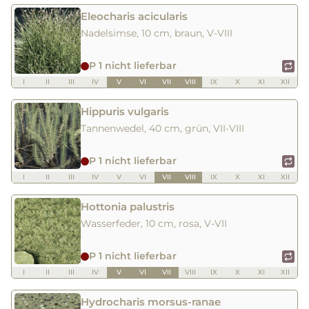
Eleocharis acicularis
Nadelsimse, 10 cm, braun, V-VIII
P 1 nicht lieferbar
I
II
III
IV
V
VI
VII
VIII
IX
X
XI
XII
Hippuris vulgaris
Tannenwedel, 40 cm, grün, VII-VIII
P 1 nicht lieferbar
I
II
III
IV
V
VI
VII
VIII
IX
X
XI
XII
Hottonia palustris
Wasserfeder, 10 cm, rosa, V-VII
P 1 nicht lieferbar
I
II
III
IV
V
VI
VII
VIII
IX
X
XI
XII
Hydrocharis morsus-ranae