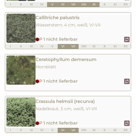
I
II
III
IV
V
VI
VII
VIII
IX
X
XI
XII
Callitriche palustris
Wasserstern, 4 cm, weiß, VI-VII
P 1 nicht lieferbar
I
II
III
IV
V
VI
VII
VIII
IX
X
XI
XII
Ceratophyllum demersum
Hornblatt
P 1 nicht lieferbar
Crassula helmsii (recurva)
Nadelkraut, 5 cm, weiß, VI-VII
P 1 nicht lieferbar
I
II
III
IV
V
VI
VII
VIII
IX
X
XI
XII