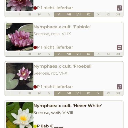
P 1 nicht lieferbar
I
II
III
IV
V
VI
VII
VIII
IX
X
XI
XII
Nymphaea x cult. 'Fabiola'
Seerose, rosa, VI-IX
P 1 nicht lieferbar
I
II
III
IV
V
VI
VII
VIII
IX
X
XI
XII
Nymphaea x cult. 'Froebeli'
Seerose, rot, VI-X
P 1 nicht lieferbar
I
II
III
IV
V
VI
VII
VIII
IX
X
XI
XII
Nymphaea x cult. 'Hever White'
Seerose, weiß, V-VIII
P 1
|
ab € __,__