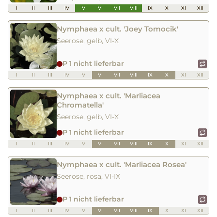
I
II
III
IV
V
VI
VII
VIII
IX
X
XI
XII
Nymphaea x cult. 'Joey Tomocik'
Seerose, gelb, VI-X
P 1 nicht lieferbar
I
II
III
IV
V
VI
VII
VIII
IX
X
XI
XII
Nymphaea x cult. 'Marliacea
Chromatella'
Seerose, gelb, VI-X
P 1 nicht lieferbar
I
II
III
IV
V
VI
VII
VIII
IX
X
XI
XII
Nymphaea x cult. 'Marliacea Rosea'
Seerose, rosa, VI-IX
P 1 nicht lieferbar
I
II
III
IV
V
VI
VII
VIII
IX
X
XI
XII