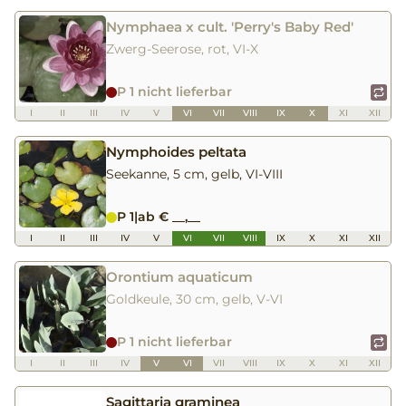
Nymphaea x cult. 'Perry's Baby Red'
Zwerg-Seerose, rot, VI-X
P 1 nicht lieferbar
I
II
III
IV
V
VI
VII
VIII
IX
X
XI
XII
Nymphoides peltata
Seekanne, 5 cm, gelb, VI-VIII
P 1
|
ab € __,__
I
II
III
IV
V
VI
VII
VIII
IX
X
XI
XII
Orontium aquaticum
Goldkeule, 30 cm, gelb, V-VI
P 1 nicht lieferbar
I
II
III
IV
V
VI
VII
VIII
IX
X
XI
XII
Sagittaria graminea