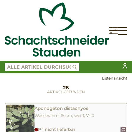
Listenansicht
28
ARTIKEL GEFUNDEN
Aponogeton distachyos
Wasserähre, 15 cm, weiß, V-IX
P 1 nicht lieferbar